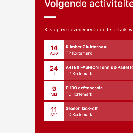
Volgende activiteit
Klik op een evenement om de details w
Klimber Clubtornooi
14
TP Kortemark
AUG
ARTEX FASHION Tennis & Padel t
24
TC Kortemark
JUL
EHBO oefensessie
9
TC Kortemark
MEI
Season kick-off
11
TC Kortemark
APR