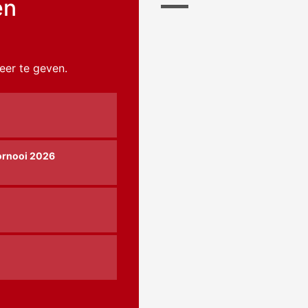
en
eer te geven.
ornooi 2026