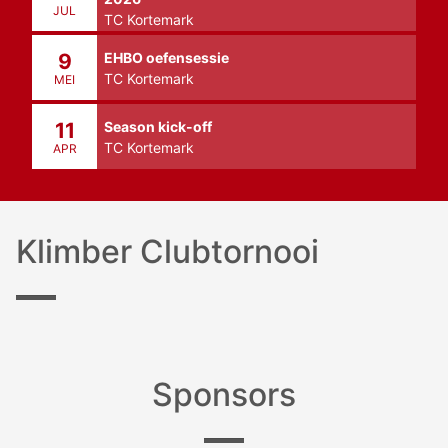
JUL
TC Kortemark
EHBO oefensessie
9
TC Kortemark
MEI
Season kick-off
11
TC Kortemark
APR
Klimber Clubtornooi
Sponsors