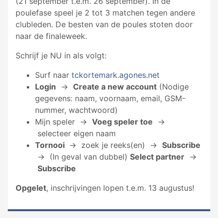
(21 september t.e.m. 26 september). In de
poulefase speel je 2 tot 3 matchen tegen andere
clubleden. De besten van de poules stoten door
naar de finaleweek.
Schrijf je NU in als volgt:
Surf naar
tckortemark.agones.net
Login
->
Create a new account
(Nodige
gegevens: naam, voornaam, email, GSM-
nummer, wachtwoord)
Mijn speler ->
Voeg speler toe
->
selecteer eigen naam
Tornooi
-> zoek je reeks(en) ->
Subscribe
-> (In geval van dubbel)
Select partner
->
Subscribe
Opgelet
, inschrijvingen lopen t.e.m. 13 augustus!